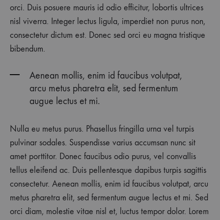
INSTANTLY
orci. Duis posuere mauris id odio efficitur, lobortis ultrices
UPDATE
nisl viverra. Integer lectus ligula, imperdiet non purus non,
ANY
OUTFIT
consectetur dictum est. Donec sed orci eu magna tristique
bibendum.
Aenean mollis, enim id faucibus volutpat,
arcu metus pharetra elit, sed fermentum
augue lectus et mi.
Nulla eu metus purus. Phasellus fringilla urna vel turpis
pulvinar sodales. Suspendisse varius accumsan nunc sit
amet porttitor. Donec faucibus odio purus, vel convallis
tellus eleifend ac. Duis pellentesque dapibus turpis sagittis
consectetur. Aenean mollis, enim id faucibus volutpat, arcu
metus pharetra elit, sed fermentum augue lectus et mi. Sed
orci diam, molestie vitae nisl et, luctus tempor dolor. Lorem