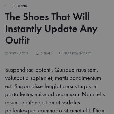
SHOPPING
The Shoes That Will
Instantly Update Any
Outfit
DO
26 SIERPNIA 2018
0 SHARE
BRAK KOMENTARZY
THE
SHOES
The
THAT
Suspendisse potenti. Quisque risus sem,
WILL
volutpat a sapien et, mattis condimentum
INSTANTLY
Shoes
UPDATE
est. Suspendisse feugiat cursus turpis, et
ANY
OUTFIT
That
porta lectus euismod accumsan. Nam felis
ipsum, eleifend sit amet sodales
Will
pellentesque, commodo sit amet elit. Etiam