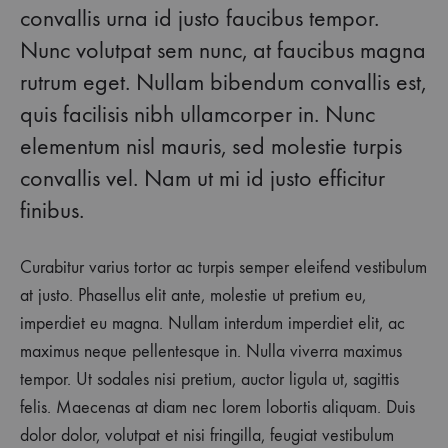
Instantly
convallis urna id justo faucibus tempor.
Nunc volutpat sem nunc, at faucibus magna
Update
rutrum eget. Nullam bibendum convallis est,
Any
quis facilisis nibh ullamcorper in. Nunc
Outfit
elementum nisl mauris, sed molestie turpis
convallis vel. Nam ut mi id justo efficitur
finibus.
26
SIERPNIA
2018
Curabitur varius tortor ac turpis semper eleifend vestibulum
0
at justo. Phasellus elit ante, molestie ut pretium eu,
SHARE
imperdiet eu magna. Nullam interdum imperdiet elit, ac
BRAK
maximus neque pellentesque in. Nulla viverra maximus
KOMENTARZY
DO
tempor. Ut sodales nisi pretium, auctor ligula ut, sagittis
THE
SHOES
felis. Maecenas at diam nec lorem lobortis aliquam. Duis
THAT
dolor dolor, volutpat et nisi fringilla, feugiat vestibulum
WILL