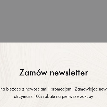
ns the Amish Were Right
ummers
Zamów newsletter
LIFESTYLE
The French Skincare Secret You 
na bieżąco z nowościami i promocjami. Zamawiając news
Want To Miss
otrzymasz 10% rabatu na pierwsze zakupy