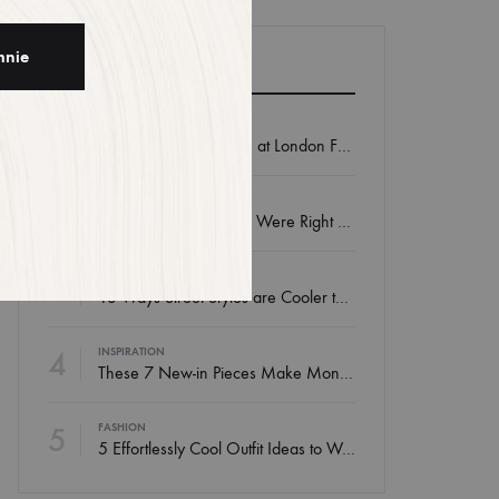
POPULAR POSTS
1
FASHION
Go Behind the Scenes at London Fashion Week Spring
2
FASHION
15 Reasons the Amish Were Right About Summers
3
INSPIRATION
13 Ways Street Styles are Cooler than Michael Jordan
4
INSPIRATION
These 7 New-in Pieces Make Monday So Much Better
5
FASHION
5 Effortlessly Cool Outfit Ideas to Wear to a Contert