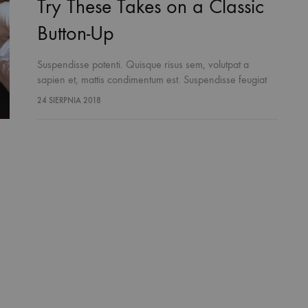
Try These Takes on a Classic
Button-Up
Suspendisse potenti. Quisque risus sem, volutpat a
sapien et, mattis condimentum est. Suspendisse feugiat
cursus turpis, et porta lectus euismod accumsan. Nam
24 SIERPNIA 2018
felis ipsum, eleifend sit amet sodales pellentesque,
commodo…