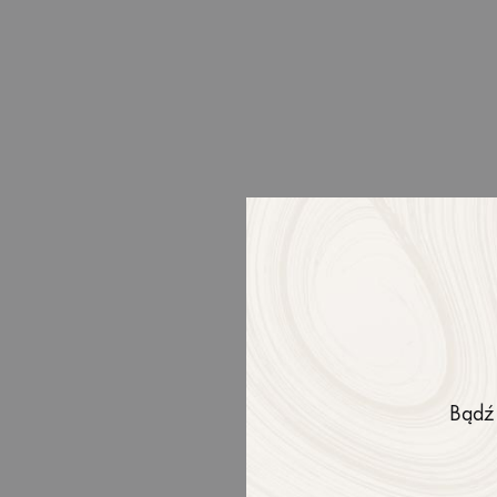
FASHION
15 Reaso
About S
Bądź 