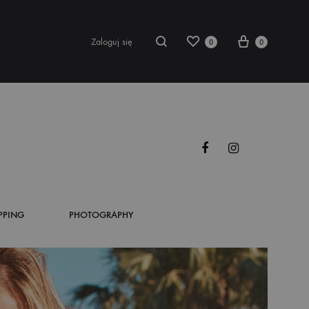
Zaloguj się
0
0
Facebook
Instagram
romocje
stseller
owości
PPING
PHOTOGRAPHY
kienki