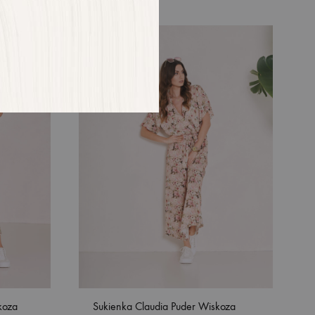
DODAJ
DODAJ
DO
DO
LISTY
LISTY
ŻYCZEŃ
ŻYCZEŃ
koza
Sukienka Claudia Puder Wiskoza