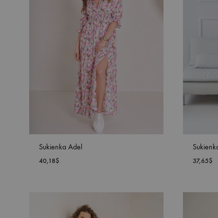
Sukienka Adel
Sukienk
40,18
$
37,65
$
DODAJ
DO
LISTY