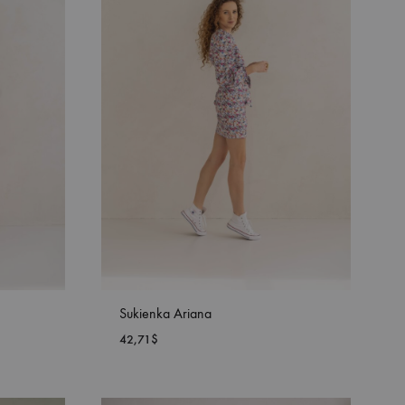
ŻYCZEŃ
ŻYCZEŃ
Sukienka Ariana
42,71
$
DODAJ
DODAJ