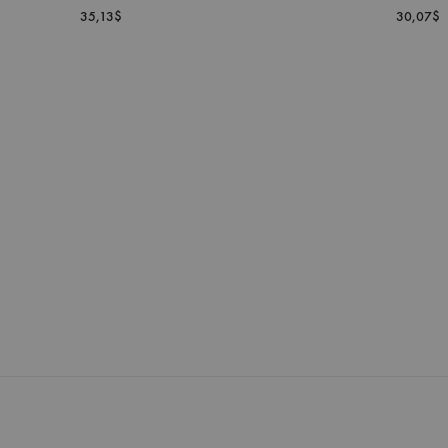
35,13
$
30,07
$
DODAJ
DO
LISTY
ŻYCZEŃ