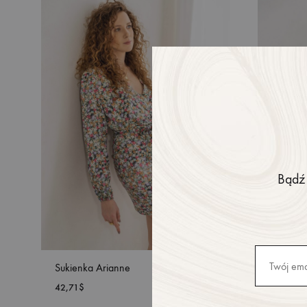
DO
LISTY
ŻYCZEŃ
Bądź 
Sukienka Arianne
Sukienk
42,71
$
42,71
$