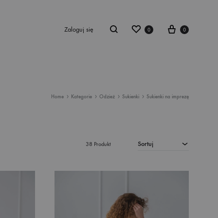
Zaloguj się
0
0
Home
Kategorie
Odzież
Sukienki
Sukienki na imprezę
romocje
stseller
Sortuj
38 Produkt
owości
kienki