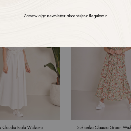
DODAJ
DO
Zamawiając newsletter akceptujesz
Regulamin
LISTY
ŻYCZEŃ
a Claudia Biała Wiskoza
Sukienka Claudia Green Wis