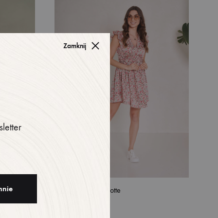
DO
DO
LISTY
LISTY
ŻYCZEŃ
ŻYCZEŃ
Zamknij
letter
Sukienka Charlotte
37,65
$