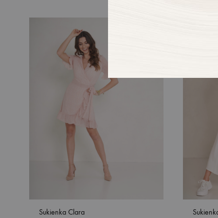
DODAJ
DO
LISTY
ŻYCZEŃ
Sukienka Clara
Sukienk