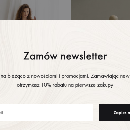
DO
LISTY
ŻYCZEŃ
Zamów newsletter
na bieżąco z nowościami i promocjami. Zamawiając news
otrzymasz 10% rabatu na pierwsze zakupy
a Arianne Blue
Sukienka Ażurowa Biała
52,82
$