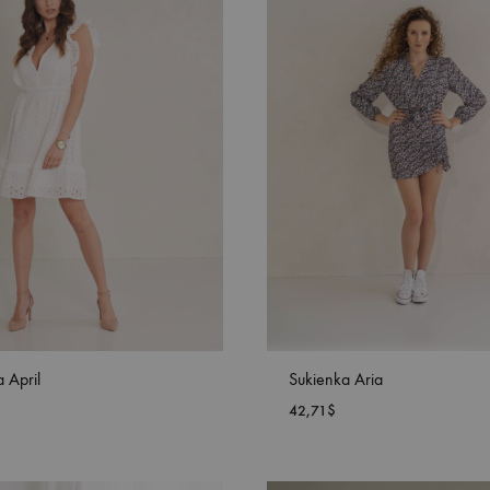
ŻYCZEŃ
 April
Sukienka Aria
42,71
$
DODAJ