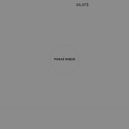
30,07
$
DODAJ
DO
LISTY
ŻYCZEŃ
POKAŻ WIĘCEJ