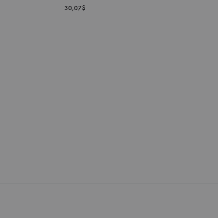
30,07
$
DODAJ
DODAJ
DO
DO
LISTY
LISTY
ŻYCZEŃ
ŻYCZEŃ