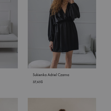
Sukienka Adriel Czarna
37,65
$
DODAJ
DODAJ
DO
DO
LISTY
LISTY