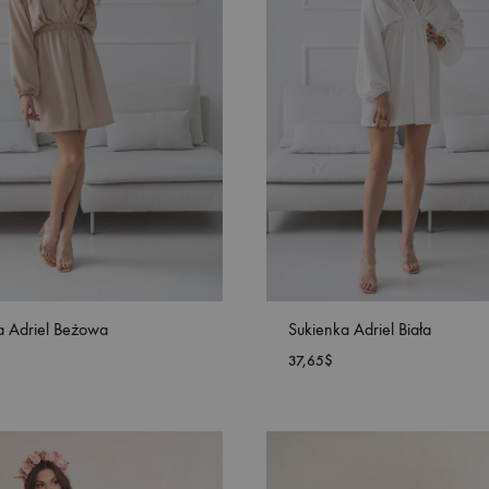
a Adriel Beżowa
Sukienka Adriel Biała
37,65
$
DODAJ
DO
LISTY