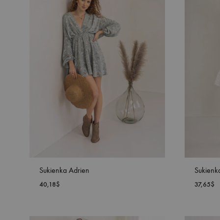
ŻYCZEŃ
Sukienka Adrien
Sukienka
40,18
$
37,65
$
DODAJ