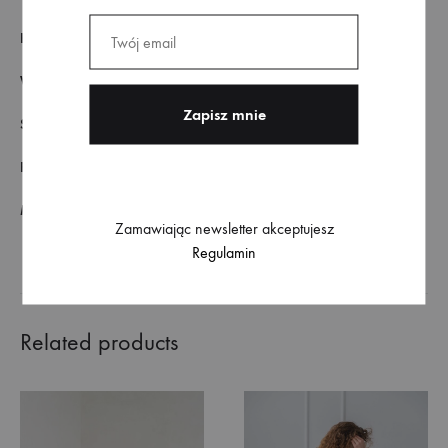
KOLOR
Blue Jeans
WZÓR
Gładki, Z przeszyciami
SKŁAD MATERIAŁU
82% bawełna, 13% wiskoza, 5% poliester
FASON
Mom Jeans
MODELKA
Wzrost 175 cm, rozmiar ubrania 36
Zamawiając newsletter akceptujesz
Regulamin
Related products