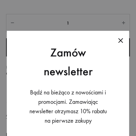
Quantity
ADD TO CART
Zamów
newsletter
KATEGORIA
BESTSELLER
,
JEANSY
,
KATEGORIE
,
NOWOŚCI
,
ODZIEŻ
,
SPODNIE
Bądź na bieżąco z nowościami i
promocjami. Zamawiając
newsletter otrzymasz 10% rabatu
ADDITIONAL INFORMATION
na pierwsze zakupy
ROZMIAR
XS, S, M