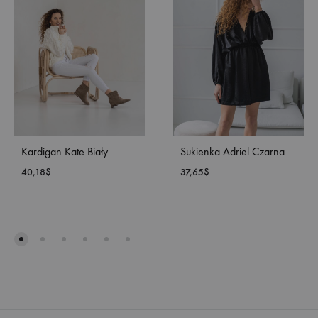
Kardigan Kate Biały
Sukienka Adriel Czarna
40,18
$
37,65
$
DODAJ
DOD
DO
DO
LISTY
LISTY
ŻYCZEŃ
ŻYC