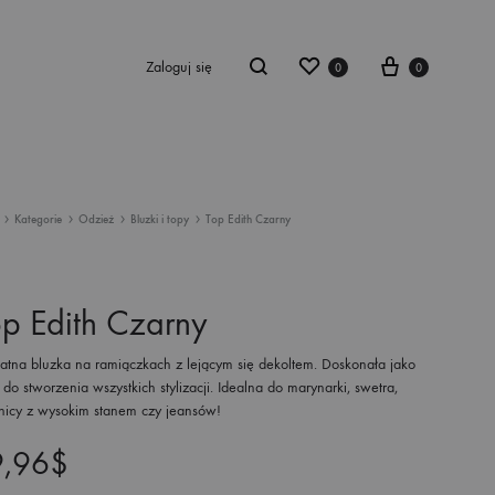
Zaloguj się
0
0
Kategorie
Odzież
Bluzki i topy
Top Edith Czarny
romocje
stseller
p Edith Czarny
owości
katna bluzka na ramiączkach z lejącym się dekoltem. Doskonała jako
kienki
do stworzenia wszystkich stylizacji. Idealna do marynarki, swetra,
nicy z wysokim stanem czy jeansów!
9,96
$