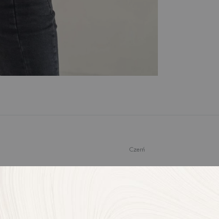
Czerń
XS, S, M
TERIAŁU
70% wiskoza, 30% poliester
JA
Zaprojektowane i uszyte w Polsc