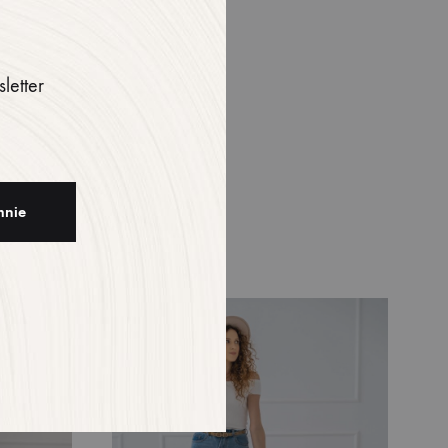
 36
letter