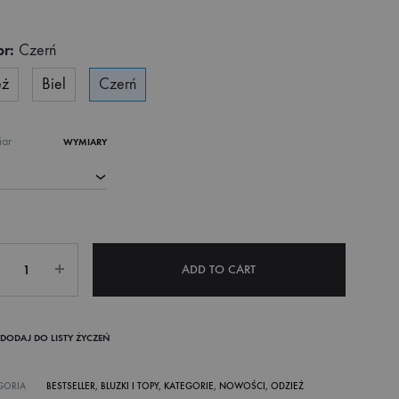
or:
Czerń
eż
Biel
Czerń
iar
WYMIARY
ntity
ADD TO CART
DODAJ DO LISTY ŻYCZEŃ
GORIA
BESTSELLER
,
BLUZKI I TOPY
,
KATEGORIE
,
NOWOŚCI
,
ODZIEŻ