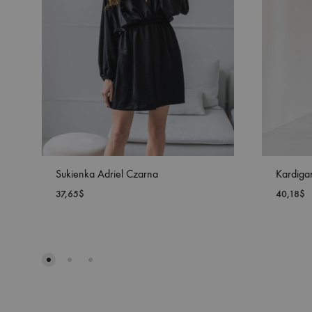
Sukienka Adriel Czarna
Kardiga
37,65
$
40,18
$
DODAJ
DO
LISTY
ŻYCZEŃ