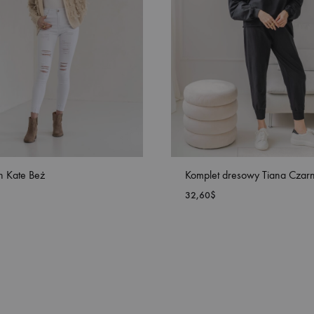
n Kate Beż
Komplet dresowy Tiana Czar
32,60
$
DODAJ
DO
LISTY
ŻYCZEŃ