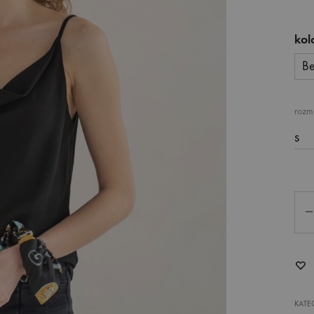
kol
B
rozm
Qua
KATE