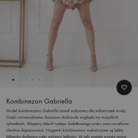
Kombinezon Gabriella
Model kombinezonu Gabriella został wykonany dla miłośniczek mody.
Dzięki uniwersalnemu fasonowi doskonale wygląda na wszystkich
sylwetkach. Wiązany dekolt nadaje dodatkowego uroku oraz umożliwia
idealnie dopasowanie. Nogawki kombinezonu wykończone są lekką
falbanką dodającą całej stylizacji lekkości. W talii została wszyta guma,