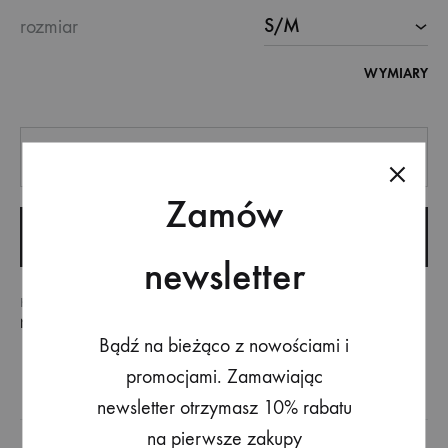
rozmiar
WYMIARY
Quantity
Zamów
ADD TO CART
newsletter
KATEGORIA
BESTSELLER
,
KATEGORIE
,
KOMBINEZONY
,
NOWOŚCI
,
ODZIEŻ
Bądź na bieżąco z nowościami i
promocjami. Zamawiając
newsletter otrzymasz 10% rabatu
na pierwsze zakupy