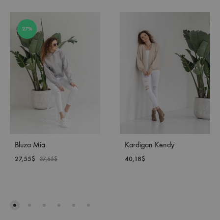
27%
Bluza Mia
Kardigan Kendy
27,55
$
40,18
$
37,65
$
DODAJ
DOD
DO
DO
LISTY
LISTY