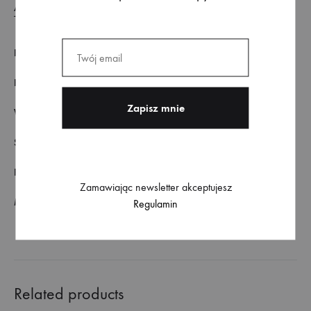
ADDITIONAL INFORMATION
ROZMIAR
M/L, S/M
KOLOR
Beż, Puder, Róż, Wielokolorowy
WZÓR
kwiaty
SKŁAD MATERIAŁU
100% poliester
FASON
Luźny
Zamawiając newsletter akceptujesz
MODELKA
Wzrost 170cm, rozmiar ubrania 36
Regulamin
Related products