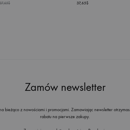
37,65
$
37,65
$
DODAJ
DO
LISTY
ŻYCZEŃ
Zamów newsletter
na bieżąco z nowościami i promocjami. Zamawiając newsletter otrzyma
rabatu na pierwsze zakupy.