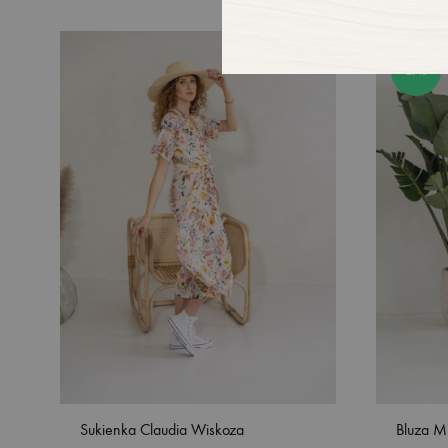
27%
Sukienka Claudia Wiskoza
Bluza M