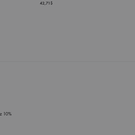
42,71
$
DODAJ
DODAJ
DO
DO
LISTY
LISTY
ŻYCZEŃ
ŻYCZEŃ
sz 10%