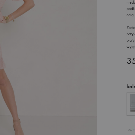
nied
podkr
całą 
Zest
przy
biały
wyją
3
kol
rozm