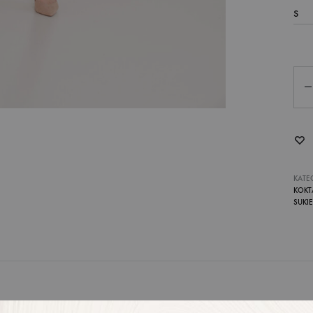
Qua
KATE
KOKT
SUKI
S, M, L