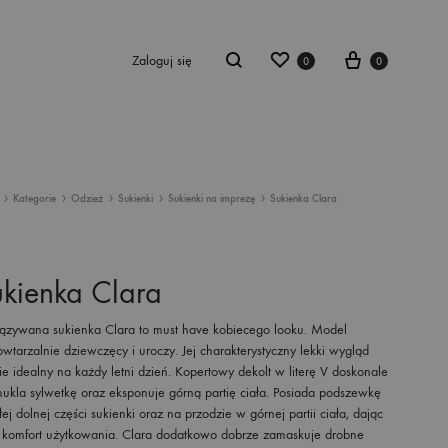
Zaloguj się
0
0
Kategorie
Odzież
Sukienki
Sukienki na imprezę
Sukienka Clara
romocje
stseller
kienka Clara
owości
ązywana sukienka Clara to must have kobiecego looku. Model
kienki
wtarzalnie dziewczęcy i uroczy. Jej charakterystyczny lekki wygląd
e idealny na każdy letni dzień. Kopertowy dekolt w literę V doskonale
ukla sylwetkę oraz eksponuje górną partię ciała. Posiada podszewkę
ej dolnej części sukienki oraz na przodzie w górnej partii ciała, dając
 komfort użytkowania. Clara dodatkowo dobrze zamaskuje drobne