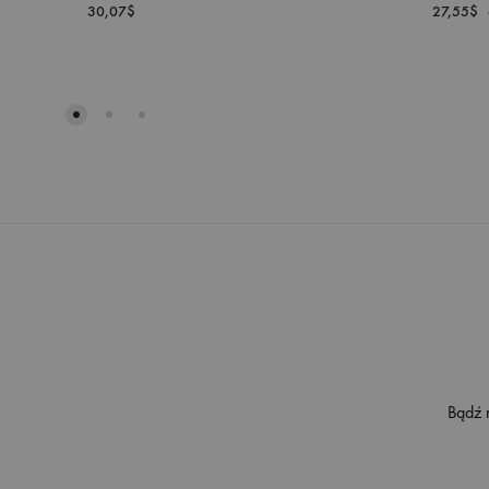
30,07
$
27,55
$
DODAJ
DO
LISTY
ŻYCZEŃ
Bądź 