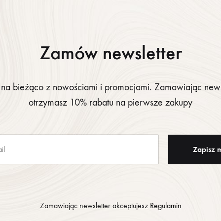
Biel, Puder, Wielokolorowy
Cętki, Drobny
Zamów newsletter
TERIAŁU
95% poliester, 5% elastan
Dopasowany, Luźny
na bieżąco z nowościami i promocjami. Zamawiając news
otrzymasz 10% rabatu na pierwsze zakupy
Wzrost 170cm, rozmiar ubrania
Zamawiając newsletter akceptujesz
Regulamin