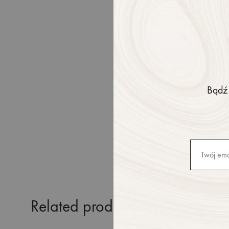
KOLOR
WZÓR
SKŁAD MA
FASON
Bądź 
MODELKA
Related products