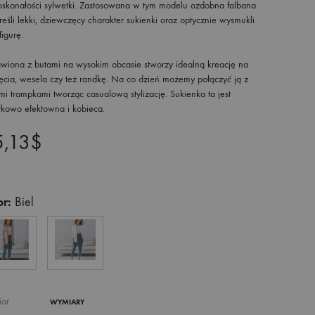
oskonałości sylwetki. Zastosowana w tym modelu ozdobna falbana
eśli lekki, dziewczęcy charakter sukienki oraz optycznie wysmukli
figurę.
awiona z butami na wysokim obcasie stworzy idealną kreację na
jęcia, wesela czy też randkę. Na co dzień możemy połączyć ją z
mi trampkami tworząc casualową stylizację. Sukienka ta jest
tkowo efektowna i kobieca.
5,13
$
or:
Biel
iar
WYMIARY