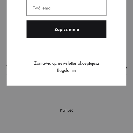
Zamów newsletter
Bądź na bieżąco z nowościami i promocjami. Zamawiając
newsletter otrzymasz 10% rabatu na pierwsze zakupy.
Zamawiając newsletter akceptujesz
Regulamin
Zamawiając newsletter akceptujesz
Regulamin
Płatność