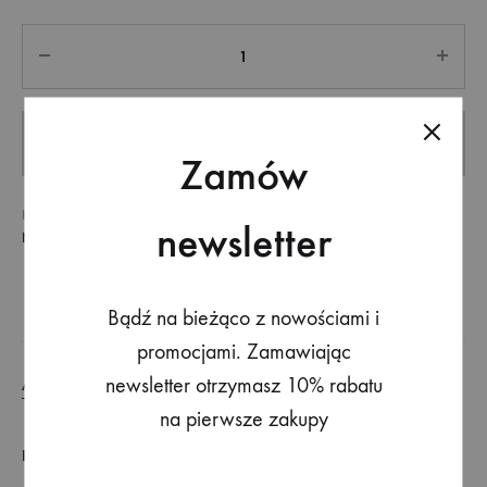
Quantity
ADD TO CART
Zamów
KATEGORIA
BESTSELLER
,
BLUZKI I TOPY
,
KATEGORIE
,
newsletter
NOWOŚCI
,
ODZIEŻ
Bądź na bieżąco z nowościami i
promocjami. Zamawiając
newsletter otrzymasz 10% rabatu
ADDITIONAL INFORMATION
na pierwsze zakupy
ROZMIAR
One size