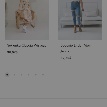
Sukienka Claudia Wiskoza
Spodnie Ender Mom
Jeans
30,07
$
32,60
$
DODAJ
DO
DOD
LISTY
DO
ŻYCZEŃ
LISTY
ŻYC