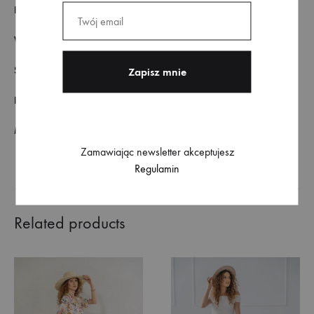
KOLOR
Biel
WZÓR
Gładki
SKŁAD MATERIAŁU
100% poliamid
FASON
Dopasowany
MODELKA
Wzrost 175 cm, rozmiar ubrania 36
Zamawiając newsletter akceptujesz
Regulamin
Related products