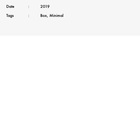
Date
:
2019
Tags
:
Box
,
Minimal
Etiam convallis urna id justo faucibus
tempor. Nunc volutpat sem nunc, at
faucibus magna rutrum eget. Nullam
bibendum convallis est, quis facilisis nibh
ullamcorper in. Nunc elementum nisl mauris,
sed molestie turpis convallis vel. Nam ut mi